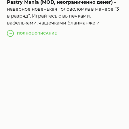
Pastry Mania (MOD, неограниченно денег)
–
наверное новенькая головоломка в манере “3
в разряд”. Играйтесь с выпечками,
вафельками, чашечками бланманже и
пончиками.
ПОЛНОЕ
ОПИСАНИЕ
Вас ожидает море сладостных и сладчайших
приключений. Соединяйте кексы, печеньки,
бланманже, шоколадки Pastry Mania, вафельки
и пончики и нате сладостные цепные реакции.
Пройдите сотки сладостных, увлекательных
кулинарных состязаний сочетая композиции
лакомств. Изготовьте сладкие скидки в облике
леденцов, конфет, песочных полосок,
бланманже и почти все иное.