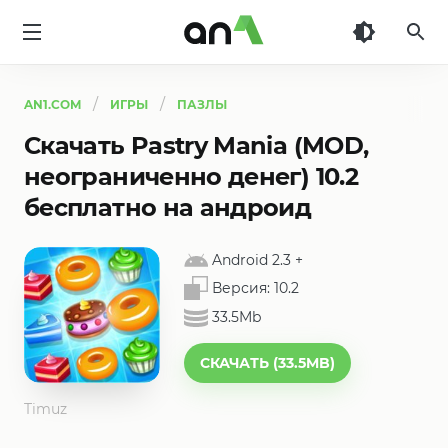
AN1
AN1.COM
ИГРЫ
ПАЗЛЫ
Скачать Pastry Mania (MOD,
неограниченно денег) 10.2
бесплатно на андроид
Android 2.3
+
Версия:
10.2
33.5Mb
СКАЧАТЬ (33.5MB)
Timuz