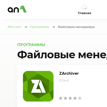
Главная
AN1
AN1.com
→
Программы
→ Файловые менеджеры
ПРОГРАММЫ
Файловые мен
ZArchiver
ZDevs