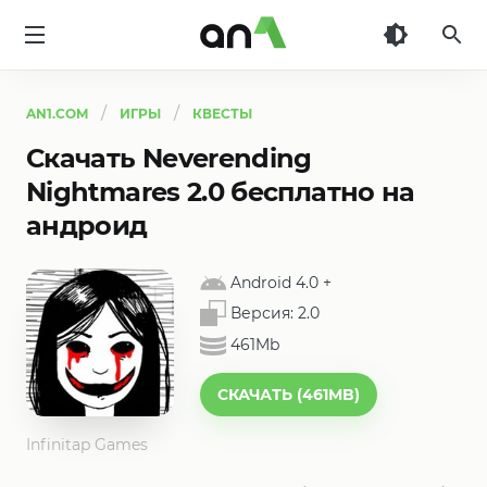
AN1
AN1.COM
ИГРЫ
КВЕСТЫ
Скачать Neverending
Nightmares 2.0 бесплатно на
андроид
Android 4.0
+
Версия:
2.0
461Mb
СКАЧАТЬ (461MB)
Infinitap Games