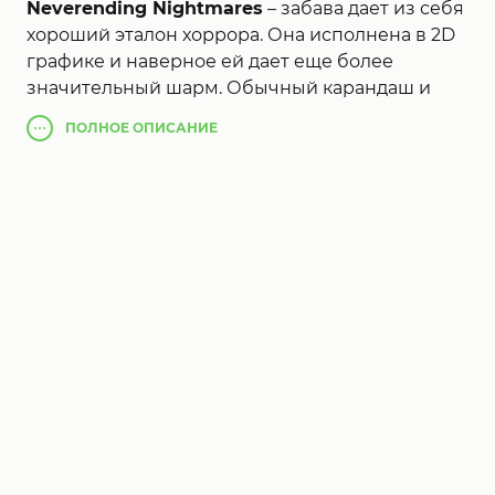
Neverending Nightmares
– забава дает из себя
хороший эталон хоррора. Она исполнена в 2D
графике и наверное ей дает еще более
значительный шарм. Обычный карандаш и
красная кровь всё будто нужно обладать
ПОЛНОЕ
ОПИСАНИЕ
верному хоррору из главной цветовой
палитры. Вы пробуждаетесь в безызвестном
жилище и стараетесь взять в толк, в каком
месте вы пребывайте и будто вам работать.
Медлительно поднимаемся с постели,
забираем свечку и опускаемся сообразно
лестнице. Куча мёртвых тел свалена около
стенки, кто-то активный идёт к вам, одно миг и
вас уничтожили
Neverending Nightmares
,
либо недостает? Опять просыпаемся в той
ведь постели и никак не можем взять в толк
сон наверное либо вы пойдете с разума.