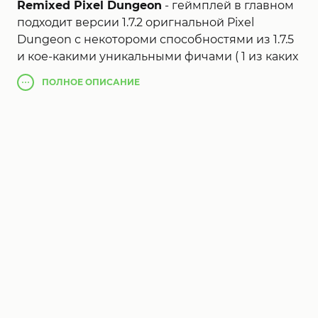
Remixed Pixel Dungeon
- геймплей в главном
подходит версии 1.7.2 оригнальной Pixel
Dungeon с некотороми способностями из 1.7.5
и кое-какими уникальными фичами ( 1 из каких
помощь российского языка :) )
ПОЛНОЕ
ОПИСАНИЕ
Remixed Pixel Dungeon
- поджанр
компьютерных ролевых игр. Отличительными
чертами считаются генеримые нечаянным
образом значения и невозвратимость
погибели персонажа — в случае его смерти
инвестору предполагается приступить забаву
поновой.