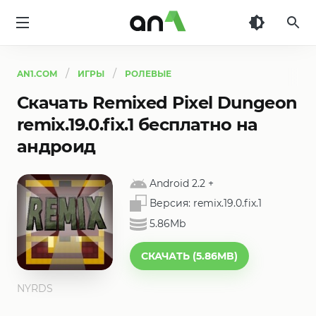
AN1
AN1.COM
ИГРЫ
РОЛЕВЫЕ
Скачать Remixed Pixel Dungeon
remix.19.0.fix.1 бесплатно на
андроид
Android 2.2
+
Версия:
remix.19.0.fix.1
5.86Mb
СКАЧАТЬ (5.86MB)
NYRDS