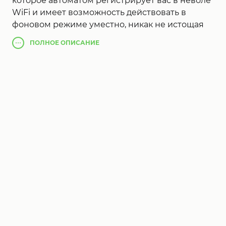
которое автоматом регистрирует вас в неволе
WiFi и имеет возможность действовать в
фоновом режиме уместно, никак не истощая
батареи. Он поддерживает новые Android 5.1.1
ПОЛНОЕ
ОПИСАНИЕ
Наверное 8000 + коммерческих загрузок с
Amazon и 3000+ с Google Play. AutoWiFi
Совсем нередко обновление вы сможете
заявить с эпизода крайнего обновления
достаточно недалеко к нынешнему дню, он
поддерживает Android 5.x, леденец.