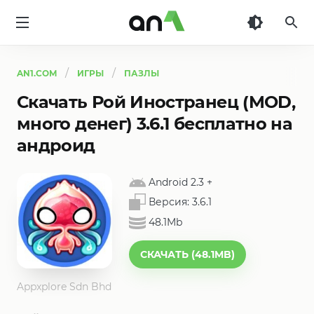
AN1
AN1.COM
ИГРЫ
ПАЗЛЫ
Скачать Рой Иностранец (MOD,
много денег) 3.6.1 бесплатно на
андроид
Android 2.3
+
Версия:
3.6.1
48.1Mb
СКАЧАТЬ (48.1MB)
Appxplore Sdn Bhd