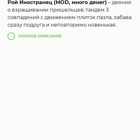
Рой Иностранец (MOD, много денег)
– деяния
о взращивании пришельцев; тандем 3
совпадений с движением плиток пазла, забава
сразу подруга и неповторимо новенькая.
Перемещайте плитки для совпадений –
ПОЛНОЕ
ОПИСАНИЕ
внеземные дети вылупятся из 3-х
близкорасположенных эмбрионов, потом
ваша задачка посодействовать им дорасти по
Верховных Пришельцев.