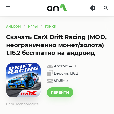
AN1
AN1.COM
ИГРЫ
ГОНКИ
Скачать CarX Drift Racing (MOD,
неограниченно монет/золота)
1.16.2 бесплатно на андроид
Android 4.1
+
Версия:
1.16.2
517.8Mb
ПЕРЕЙТИ
CarX Technologies