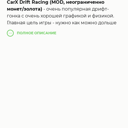
CarX Drift Racing (MOD, неограниченно
монет/золота)
- очень популярная дрифт-
гонка с очень хорошей графикой и физикой.
Главная цель игры - нужно как можно дольше
дрифтовать чтобы выигрывать соперников и
ПОЛНОЕ
ОПИСАНИЕ
зарабатывать монеты. В этой игре есть
множество автомобилей, и отличное
музыкальное сопровождения что затянет вас
на многие часы.