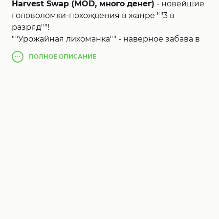
Harvest Swap (MOD, много денег)
- новейшие
головоломки-похождения в жанре ""3 в
разряд""!
""Урожайная лихоманка"" - наверное забава в
жанре ""3 в разряд"" от разработчиков серии
ПОЛНОЕ
ОПИСАНИЕ
FarmVille - бестселлера, в котором
интереснейшие головоломки слились с
захватывающими приключениями и совсем
скорректировали ваши представления о
жанре ""фермы""!