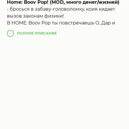
Home: Boov Pop! (MOD, много денег/жизней)
- бросься в забаву-головоломку, коия кидает
вызов законам физики!
В HOME: Boov Pop ты повстречаешь О, Дар и
всех собственных обожаемых персонажей из
ПОЛНОЕ
ОПИСАНИЕ
анимационного бестселлера "Терем" студии
DreamWorks Animation.