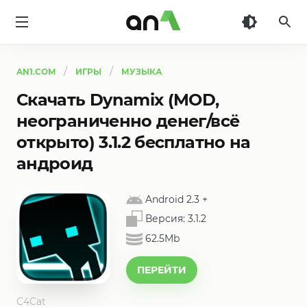
AN1
AN1.COM
ИГРЫ
МУЗЫКА
Скачать Dynamix (MOD,
неограниченно денег/всё
открыто) 3.1.2 бесплатно на
андроид
Android 2.3
+
Версия:
3.1.2
62.5Mb
ПЕРЕЙТИ
C4Cat