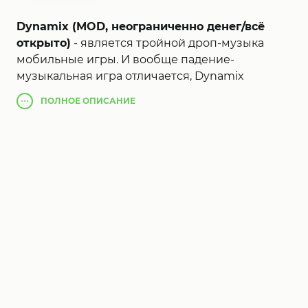
Dynamix (MOD, неограниченно денег/всё
открыто)
- является тройной дроп-музыка
мобильные игры. И вообще падение-
музыкальная игра отличается, Dynamix
делится на три региона местонахождении
ПОЛНОЕ
ОПИСАНИЕ
направлениях влево, вправо, каждый регион в
качестве инструмента трассе.