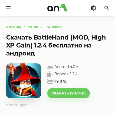
AN1
AN1.COM
ИГРЫ
РОЛЕВЫЕ
Скачать BattleHand (MOD, High
XP Gain) 1.2.4 бесплатно на
андроид
Android 4.0
+
Версия:
1.2.4
79.1Mb
СКАЧАТЬ (79.1MB)
Kongregate