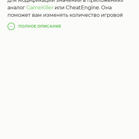
для модификации значений в приложениях
аналог
GameKiller
или CheatEngine. Она
поможет вам изменять количество игровой
валюты, ускорять или замедлять игру. Для
ПОЛНОЕ
ОПИСАНИЕ
работы нужны ROOT права.