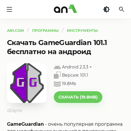
AN1
AN1.COM
ПРОГРАММЫ
ИНСТРУМЕНТЫ
Скачать GameGuardian 101.1
бесплатно на андроид
Android 2.3.3
+
Версия:
101.1
19.8Mb
СКАЧАТЬ (19.8MB)
d2dyno
GameGuardian
- очень популярная программа