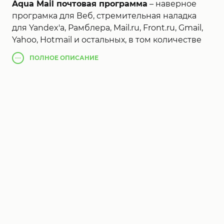
Aqua Mail почтовая программа
– наверное
програмка для Веб, стремительная наладка
для Yandex'а, Рамблера, Mail.ru, Front.ru, Gmail,
Yahoo, Hotmail и остальных, в том количестве
почты для доменов Google Apps, Yandex.Почты
ПОЛНОЕ
ОПИСАНИЕ
для Доменов, Exchange Online, Office 365 и
остальных.
Служба со почти всеми иными почтовыми
серверами сообразно обычным почтовым
протоколам (POP3, IMAP, SMTP), либо
протоколу EWS (Microsoft Exchange Web
Services) в
Aqua Mail - почтовая програмка
(Пропатченный)
.