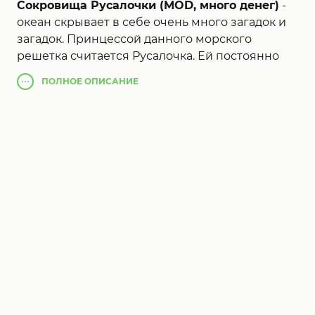
Сокровища Русалочки (MOD, много денег)
-
океан скрывает в себе очень много загадок и
загадок. Принцессой данного морского
решетка считается Русалочка. Ей постоянно
нравилось составлять ракушки, каботажничать
ПОЛНОЕ
ОПИСАНИЕ
наперег`онки с пиратскими кораблями,
следить из-за морскими звездным небом и
играться с рыбками и дельфинами.