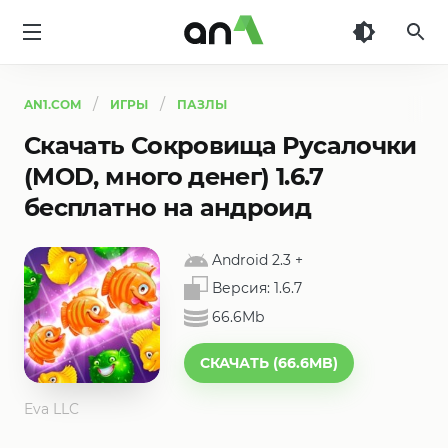
AN1
AN1.COM
ИГРЫ
ПАЗЛЫ
Скачать Сокровища Русалочки
(MOD, много денег) 1.6.7
бесплатно на андроид
Android 2.3
+
Версия:
1.6.7
66.6Mb
СКАЧАТЬ (66.6MB)
Eva LLC