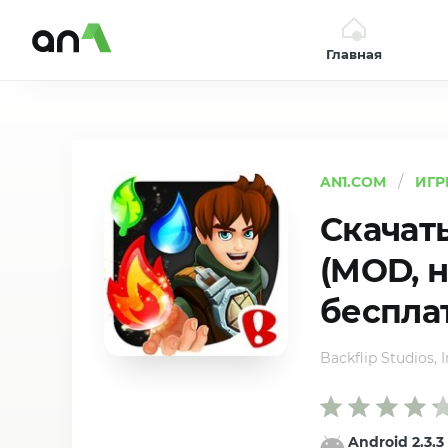
Главная
AN1
AN1.COM
ИГР
Скачать
(MOD, н
беспла
Backflip Studios, I
Android 2.3.3