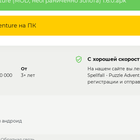
nture (MOD, неограниченно золота) 1.6.0.apk
venture на ПК
С хорошей скорост
От
На нашем сайте вы ле
00 000
3+ лет
Spellfall - Puzzle Adv
регистрации и отправ
я андроид
Обратная связь