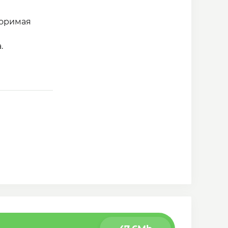
торимая
.