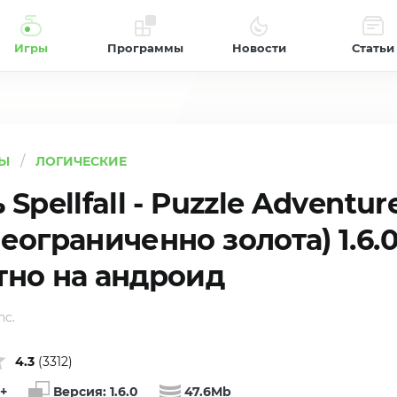
Игры
Программы
Новости
Статьи
Ы
ЛОГИЧЕСКИЕ
 Spellfall - Puzzle Adventur
еограниченно золота) 1.6.
тно на андроид
nc.
4.3
(
3312
)
+
Версия:
1.6.0
47.6Mb