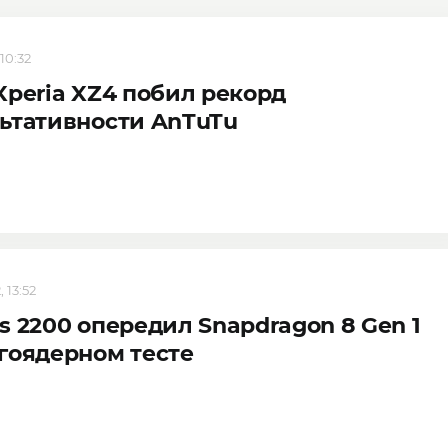
 10:32
Xperia XZ4 побил рекорд
ьтативности AnTuTu
 13:52
s 2200 опередил Snapdragon 8 Gen 1
гоядерном тесте