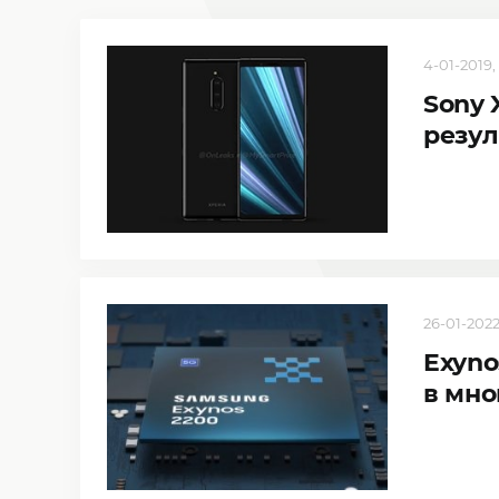
4-01-2019,
Sony 
резул
26-01-2022,
Exyno
в мно