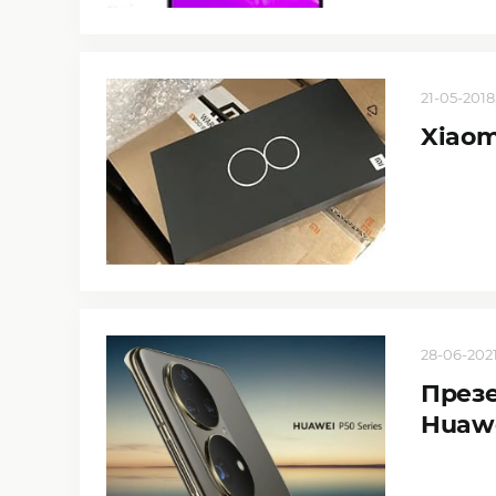
21-05-2018,
Xiaom
28-06-2021
Презе
Huawe