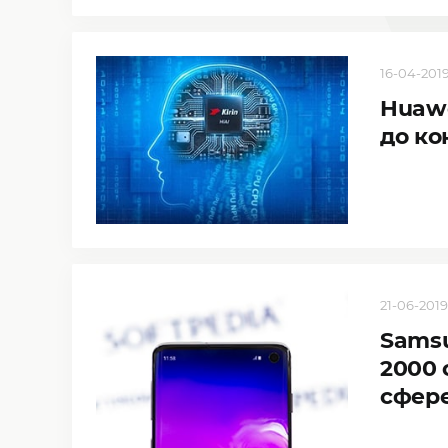
16-04-2019,
Huawe
до ко
21-06-2019
Samsu
2000 
сфере