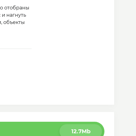
во отобраны
 и нагнуть
, объекты
все
12.7Mb