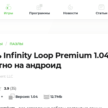
Игры
Программы
Новости
Статьи
Ы
ПАЗЛЫ
 Infinity Loop Premium 1.0
тно на андроид
ment LLC
3.9
(
35
)
+
Версия:
1.04
12.7Mb