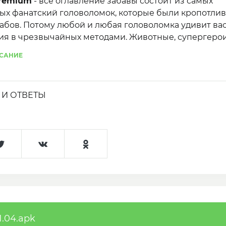
Premium
- все оглавление забавы состоит из самых
х фанатский головоломок, которые были кропотли
абов. Потому любой и любая головоломка удивит вас
ия в чрезвычайных методами. Животные, супергерои
ни либо прекрасные тезисы - вы сможете отыскать 
САНИЕ
И ОТВЕТЫ
1.04.apk