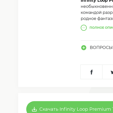
Infinity Loop 
необыкновенны
командой разр
родное фантаз
настоящей жиз
ПОЛНОЕ
ОПИ
наверное тут.
ВОПРОСЫ 
Скачать Infinity Loop Premium 