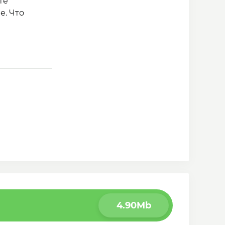
те
е. Что
4.90Mb