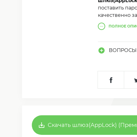
шлюз(AppLock
поставить пар
качественно з
ПОЛНОЕ
ОПИ
ВОПРОСЫ 
Скачать шлюз(AppLock) (Преми