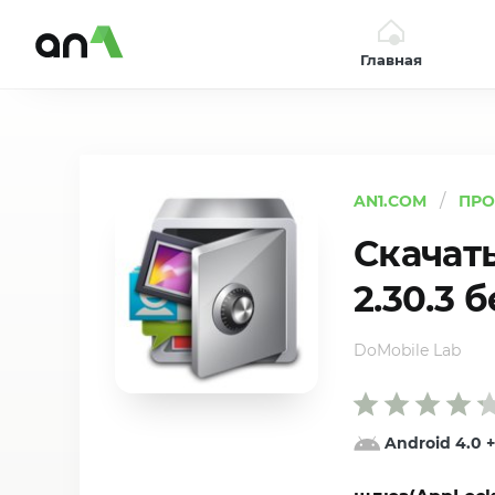
Главная
AN1
AN1.COM
ПР
Скачат
2.30.3 
DoMobile Lab
Android 4.0
+