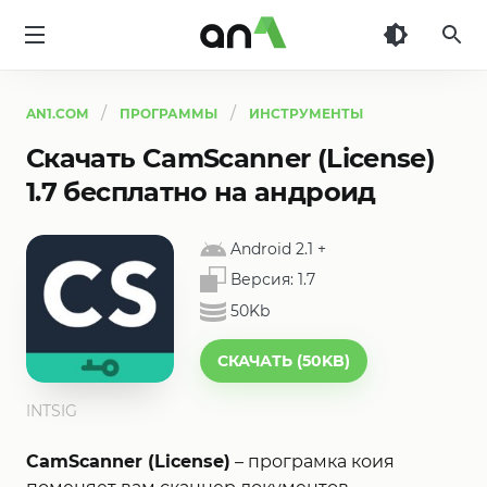
AN1
AN1.COM
ПРОГРАММЫ
ИНСТРУМЕНТЫ
Скачать CamScanner (License)
1.7 бесплатно на андроид
Android 2.1
+
Версия:
1.7
50Kb
СКАЧАТЬ (50KB)
INTSIG
CamScanner (License)
– програмка коия