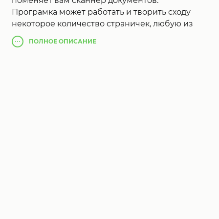
поменяет вам сканнер документов.
Програмка может работать и творить сходу
некоторое количество страничек, любую из
котороых разрешено прибавить чрез
ПОЛНОЕ
ОПИСАНИЕ
микрообъектив камеры или избрать в
качестве рисунки из галереи (то имеется,
разрешено работь и с результатими
обыденного сканера). Опосля загрузки
изображения програмка автоматом обозначит
рубежа странички и рекомендовать вам
отрезать избыточное (с вероятностью
привнести коррективы).