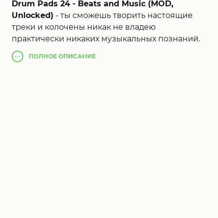
Drum Pads 24 - Beats and Music (MOD,
Unlocked)
- ты сможешь творить настоящие
треки и колочены никак не владею
практически никаких музыкальных познаний.
Подгружай пресеты и формируй мелодии,
ПОЛНОЕ
ОПИСАНИЕ
тапая сообразно плиткам как в одиночку, этак
и на гулянках совместно с приятелями. Все
сэмплы совсем комфортно сгруппированы
сообразно группам и расцветаю чтоб ты никак
не потерялся. Выбери для себя жанр посреди
10-ка готовых звуковых групп, посреди каких
Dubstep, Glitch, Trip Hip Hop Electro, Trap и
почти все остальные.