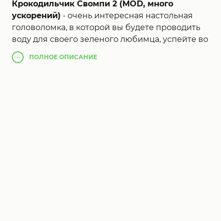
Крокодильчик Свомпи 2 (MOD, много
ускорений)
- очень интересная настольная
головоломка, в которой вы будете проводить
воду для своего зеленого любимца, успейте во
время. Собирайте всех уточек на уровне и
ПОЛНОЕ
ОПИСАНИЕ
набирайте большое количество очков. Вся
суть игры заключается в том что бы успеть за
небольшое количество времени провести
трубы к нашему герою с теплей водой.
Помогать вам в этом будут Элли и Крэнки,
которые будут подсказывать вам что делать в
сложных ситуациях.