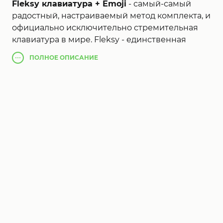
Fleksy клавиатура + Emoji
- самый-самый
радостный, настраиваемый метод комплекта, и
официально исключительно стремительная
клавиатура в мире. Fleksy - единственная
клавиатура, дозволяющая выискать и посылать
ПОЛНОЕ
ОПИСАНИЕ
GIF-ы и налаживать клавиатуру с поддержкою
массивных расширений и колоритных тем.
Применяйте эти расширения для
Fleksy Full
,
как: GIF-ы, Отправной часть Android, Редактор,
Number Row, Keyboard Shortcuts, Invisible
Keyboard и Rainbow Key Pops.