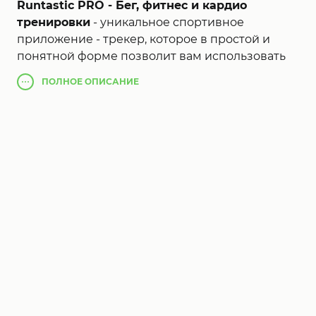
Runtastic PRO - Бег, фитнес и кардио
тренировки
- уникальное спортивное
приложение - трекер, которое в простой и
понятной форме позволит вам использовать
функции и возможности используемые
ПОЛНОЕ
ОПИСАНИЕ
профессиональными спортсменами. Данная
программа позволит вам измерять скорость
движения, перепады высот, дистанции,
истраченные калории и совершать прочие
необходимые для занятий измерения.
Простой и понятный интерфейс и полная
поддержка русского языка позволят вам без
труда освоить и использовать все
возможности Runtastic PRO Running, Fitness.