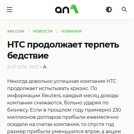
AN1
AN1.COM
НОВОСТИ
НОВИНКИ
HTC продолжает терпеть
бедствие
-
A
8-07-2018, 19:57
Некогда довольно успешная компания HTC
продолжает испытывать кризис. По
информации Reuters, каждый месяц доходы
компании снижаются, больно ударяя по
бизнесу. Если в прошлом году примерно 230
миллионов долларов прибыли ежемесячно
оседали на счетах компании, то спустя год
размер прибыли уменьшился втрое, а акции