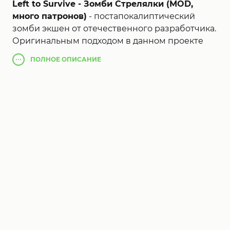
Left to Survive - Зомби Стрелялки (MOD,
много патронов)
- постапокалиптический
зомби экшен от отечественного разработчика.
Оригинальным подходом в данном проекте
является то что вы будете играть в компании
ПОЛНОЕ
ОПИСАНИЕ
других игроков, при этом ваша задача не
просто создать лагерь и защищать его от
нашествий ходячих, но и выполнять
различные миссии в том числе спасательные,
вылазки за провизией и оружием. Не
поленились создатели в наполнении игры
контентом, огромный выбор оружия,
предметов и различного лута. В графическом
плане Left to Survive mod apk так же
выполнена выше всяких похвал.