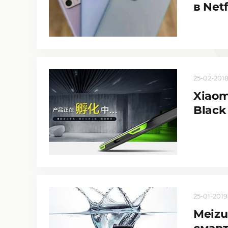
в Net
25-02-2018
Xiaom
Black
25-01-2019,
Meizu