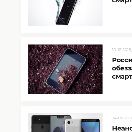
смарт
10-12-2019,
Росси
обез
смар
24-08-2018
Неано