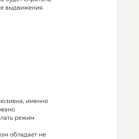
 ее выдвижения
люзивна, именно
овано
елать режим
изм обладает не