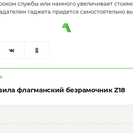
оком службы или намного увеличивает стоимо
адателям гаджета придется самостоятельно вы
Ь
вила флагманский безрамочник Z18