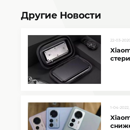
Другие Новости
22-03-2020
Xiaom
стери
1-04-2022, 
Xiaom
сниж