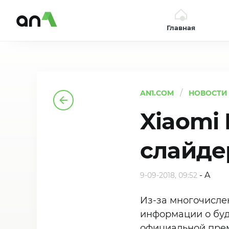
Главная
AN1
AN1.COM
НОВОСТИ
Xiaomi 
слайде
-
A
9-09-2018, 09:52
Из-за многочисле
информации о буд
официальной прем