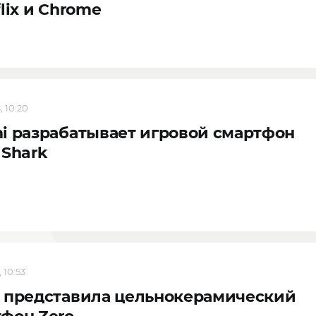
flix и Chrome
, 10:20
i разрабатывает игровой смартфон
 Shark
 10:53
 представила цельнокерамический