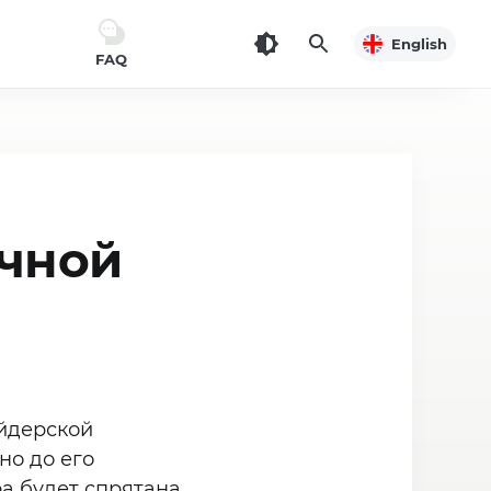
English
FAQ
учной
айдерской
но до его
а будет спрятана