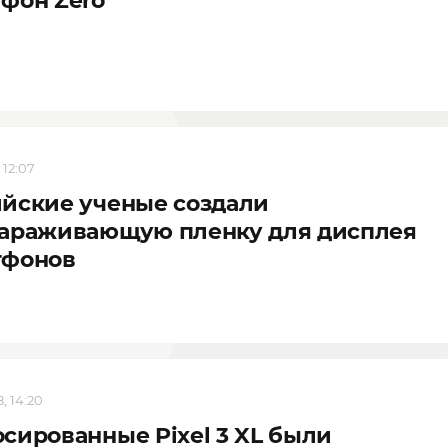
фон Zero
 12:07
йские ученые создали
зараживающую пленку для дисплея
тфонов
, 14:20
сированные Pixel 3 XL были