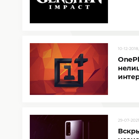
10-12-2018,
OnePl
нели
интер
29-07-2021
Вскр