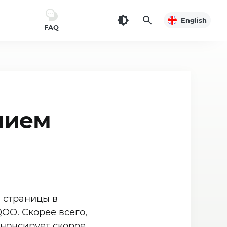
English
FAQ
нием
й страницы в
OO. Скорее всего,
анонсирует скорое