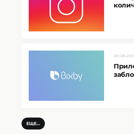
колич
28-08-2018,
Прило
забло
ЕЩЕ...