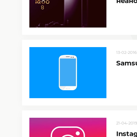
неано
13-02-2016
Samsu
21-04-2019
Insta