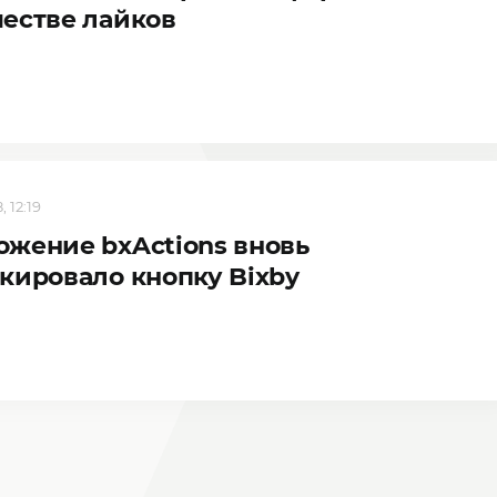
естве лайков
 12:19
жение bxActions вновь
кировало кнопку Bixby