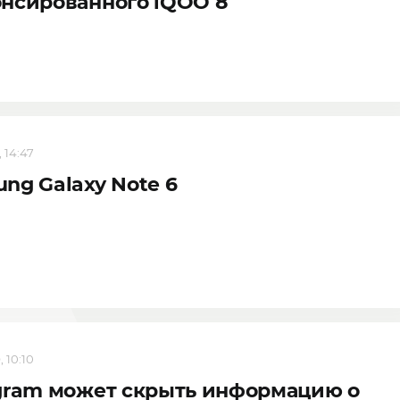
нсированного iQOO 8
, 14:47
ng Galaxy Note 6
, 10:10
gram может скрыть информацию о