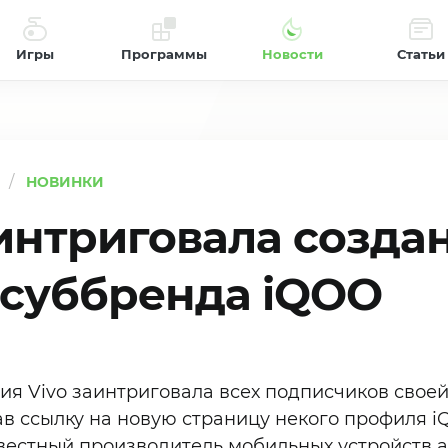
Игры
Программы
Новости
Статьи
НОВИНКИ
аинтриговала созда
 суббренда iQOO
ия Vivo заинтриговала всех подписчиков свое
в ссылку на новую страницу некого профиля iQ
вестный производитель мобильных устройств 