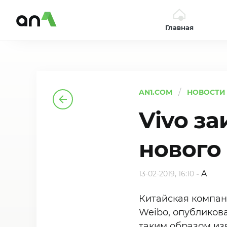
Главная
AN1
AN1.COM
НОВОСТИ
Vivo з
нового
-
A
13-02-2019, 16:10
Китайская компан
Weibo, опубликова
таким образом из