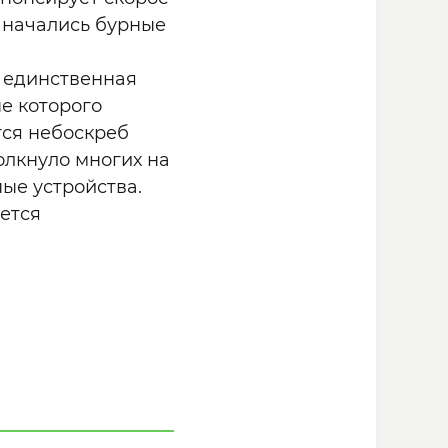
е начались бурные
о единственная
е которого
тся небоскреб
олкнуло многих на
ые устройства.
мется