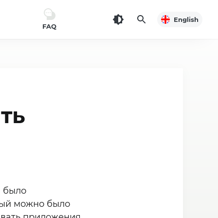
English
FAQ
ть
й было
рый можно было
ливать приложения