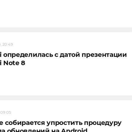
, 20:49
 определилась с датой презентации
 Note 8
 09:05
e собирается упростить процедуру
а обновлений на Android