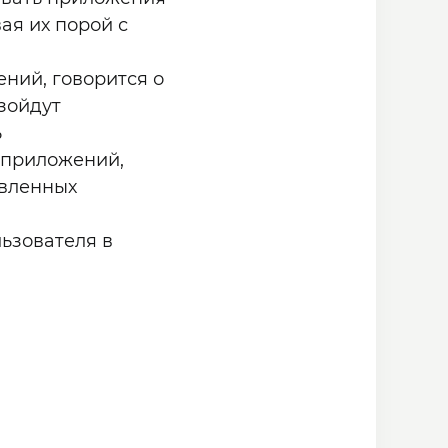
ая их порой с
ний, говорится о
изойдут
ь
 приложений,
овленных
ьзователя в