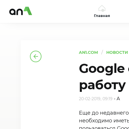
Главная
AN1
AN1.COM
НОВОСТИ
Google
работу 
-
A
20-02-2019, 09:19
Еще до недавнего
необходимо иметь
пользоваться Goog