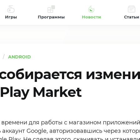
Игры
Программы
Новости
Статьи
ANDROID
 собирается измени
Play Market
 времени для работы с магазином приложени
 аккаунт Google, авторизовавшись через кото
le Play. Не сделав этого, скачивать и устанав