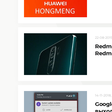
22-08-2019
Redmi
Redmi
14-11-2018,
Googl
выход