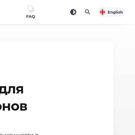
English
FAQ
для
онов