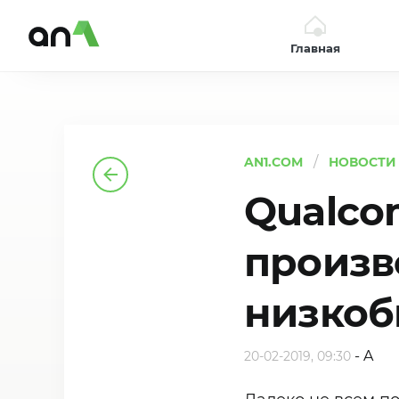
Главная
AN1
AN1.COM
НОВОСТИ
Qualco
произв
низкоб
-
A
20-02-2019, 09:30