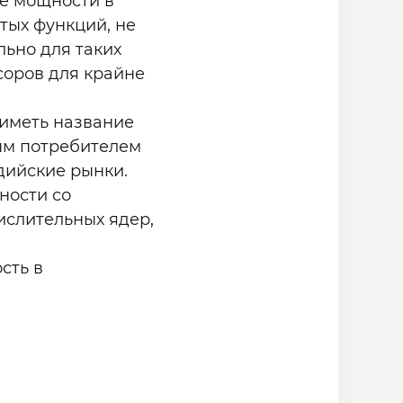
е мощности в
тых функций, не
льно для таких
соров для крайне
 иметь название
ным потребителем
дийские рынки.
ности со
числительных ядер,
сть в