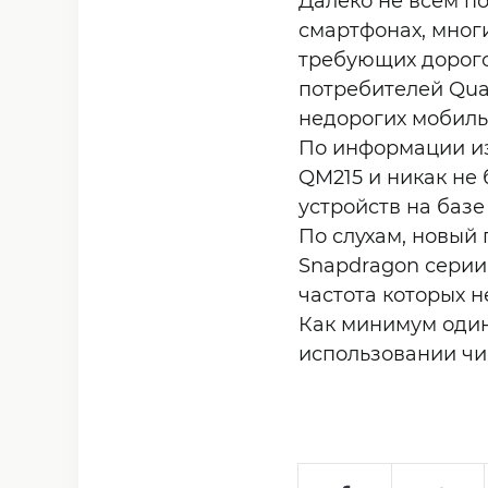
Далеко не всем п
смартфонах, мног
требующих дорого
потребителей Qua
недорогих мобиль
По информации из
QM215 и никак не
устройств на баз
По слухам, новый
Snapdragon серии 
частота которых н
Как минимум один
использовании чи