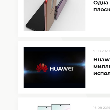
Одна 
плос
9-08-2020,
Huawe
милли
испол
16-08-2019