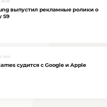
, 20:06
ung выпустил рекламные ролики о
y S9
, 13:02
Games судится с Google и Apple