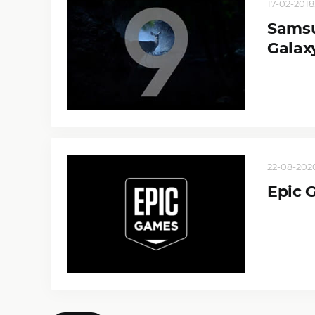
17-02-2018
Sams
Galax
22-08-2020
Epic 