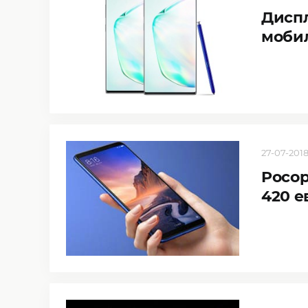
Диспл
моби
27-07-2018
Pocop
420 е