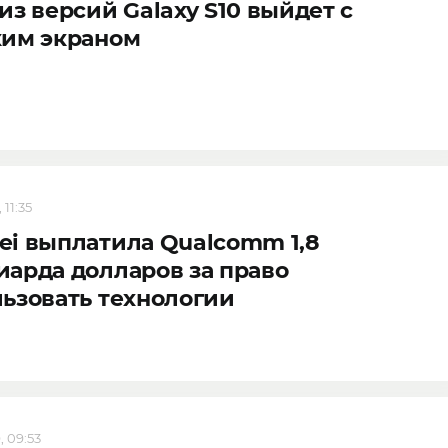
из версий Galaxy S10 выйдет с
ким экраном
 11:35
i выплатила Qualcomm 1,8
арда долларов за право
ьзовать технологии
, 09:53