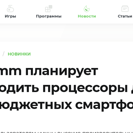
Игры
Программы
Новости
Статьи
НОВИНКИ
mm планирует
одить процессоры 
юджетных смартф