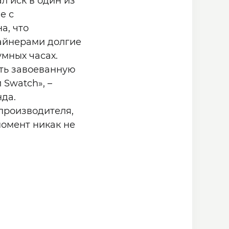
л иск в один из
е с
а, что
зайнерами долгие
умных часах.
ять завоеванную
Swatch», –
да.
производителя,
омент никак не