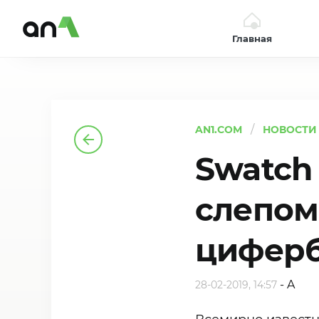
Главная
AN1
AN1.COM
НОВОСТИ
Swatch
слепом
циферб
-
A
28-02-2019, 14:57