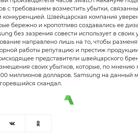
ый производитель часов Swatch накануне пода
ов с требованием возместить убытки, связанны
 конкуренцией. Швейцарская компания уверен
рые бережно и кропотливо создавались ее ди
ung без зазрения совести использует в своих 
рование направлено лишь на то, чтобы размен
орной работы репутацию и престиж продукции 
оисходящее представители швейцарского брен
озмещения своих убытков, которые, по мнению 
100 миллионов долларов. Samsung на данный м
горевшийся скандал.