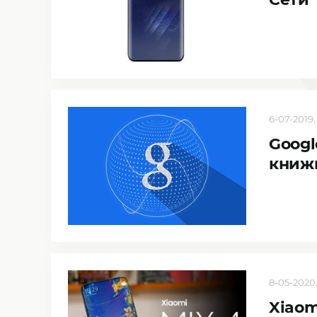
6-07-2019,
Googl
книж
8-05-2020,
Xiaom