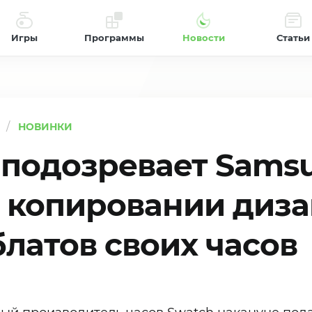
Игры
Программы
Новости
Статьи
НОВИНКИ
 подозревает Sams
 копировании диз
латов своих часов