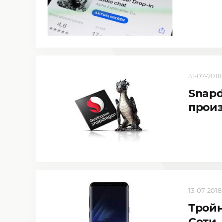
31-07-2018
Snapd
прои
13-07-2018
Тройн
Сети