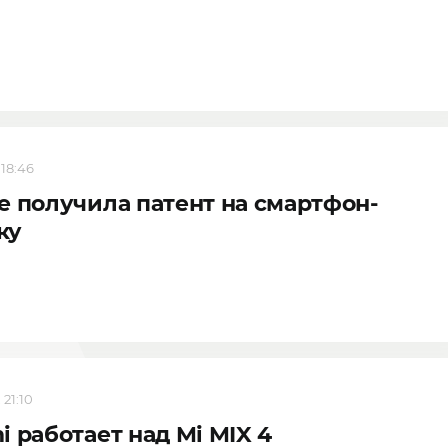
 18:46
e получила патент на смартфон-
ку
 21:10
i работает над Mi MIX 4