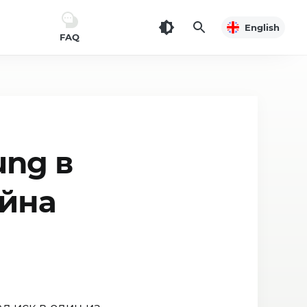
English
FAQ
ung в
айна