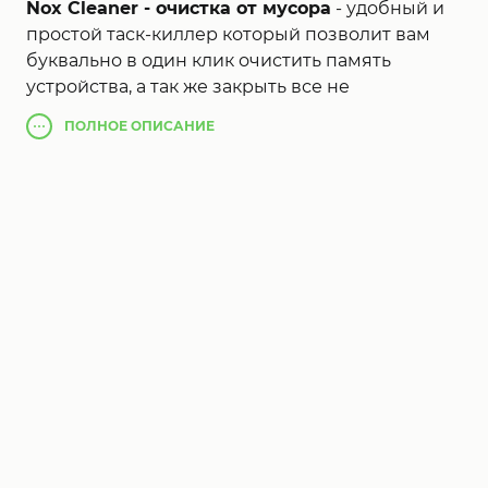
Nox Cleaner - очистка от мусора
- удобный и
простой таск-киллер который позволит вам
буквально в один клик очистить память
устройства, а так же закрыть все не
использующиеся процессы. При этом
ПОЛНОЕ
ОПИСАНИЕ
разработчики постарались максимально
уменьшить размер программы, что так же
положительно влияет на работу смартфона.
Кроме этого в Nox Cleaner реализованы и ряд
оригинальных решений, например программа
может удалять приложение которые не
используются более 30 дней. А возможность
сортировки и нахождения одинаковых
изображений позволят навести порядок в
фото-галереи.