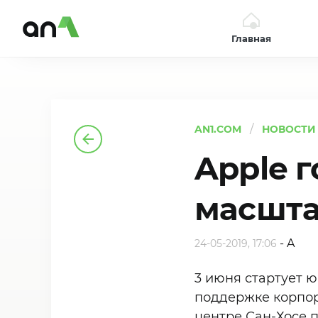
Главная
AN1
AN1.COM
НОВОСТИ
Apple 
масшта
-
A
24-05-2019, 17:06
3 июня стартует 
поддержке корпор
центре Сан-Хосе 