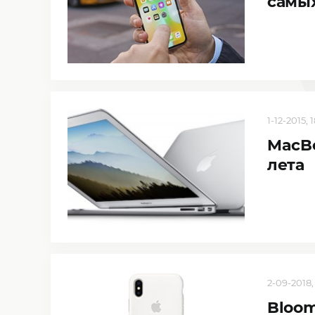
самы
1-12-2015, 
MacBo
лета
2-09-2018,
Bloom