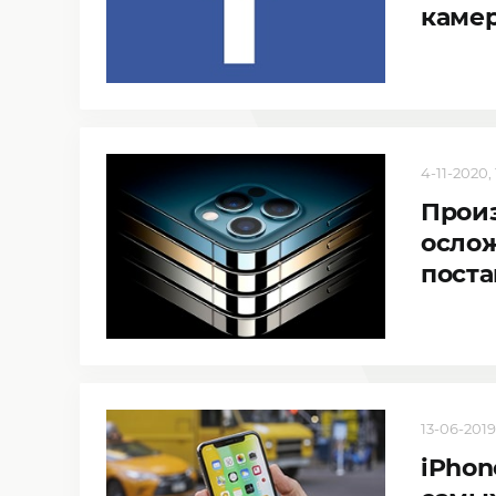
каме
4-11-2020, 
Произ
ослож
пост
13-06-2019
iPhon