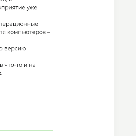
оприятие уже
операционные
для компьютеров –
юю версию
 что-то и на
.