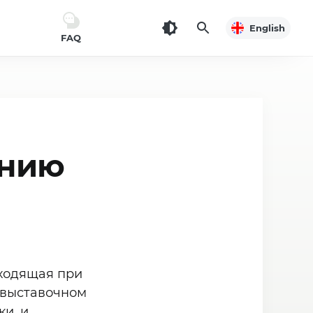
English
FAQ
ению
оходящая при
 выставочном
и, и