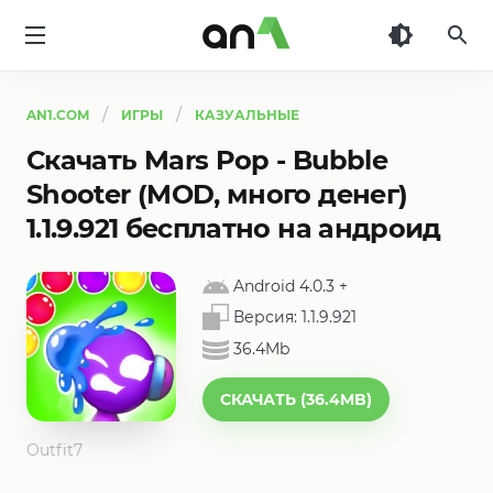
AN1
AN1.COM
ИГРЫ
КАЗУАЛЬНЫЕ
Скачать Mars Pop - Bubble
Shooter (MOD, много денег)
1.1.9.921 бесплатно на андроид
Android 4.0.3
+
Версия:
1.1.9.921
36.4Mb
СКАЧАТЬ (36.4MB)
Outfit7