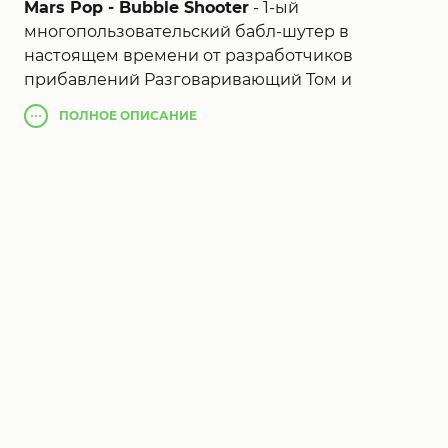
Mars Pop - Bubble Shooter
- 1-ый
многопользовательский бабл-шутер в
настоящем времени от разработчиков
прибавлений Разговаривающий Том и
Товарищи. Соревнуйся с приятелями (и
ПОЛНОЕ
ОПИСАНИЕ
неприятелями!), прими участие в
интернациональных турнирах и узнай в конце
концов, кто стреляет пузырями лучше всех.
Лучше приготовься
Mars Pop - Bubble Shooter
,
так как в Mars Pop ты играешь супротив
реальных людей! А еще ты имеешь
возможность в настоящем медли созидать
экран собственного конкурента!