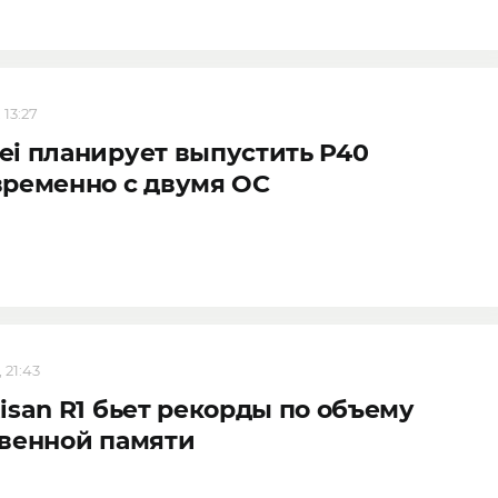
 13:27
i планирует выпустить P40
ременно с двумя ОС
 21:43
isan R1 бьет рекорды по объему
венной памяти