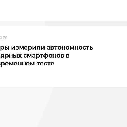
20:56
еры измерили автономность
лярных смартфонов в
временном тесте