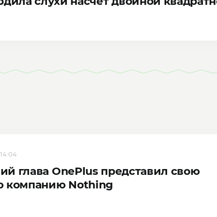
рдила слухи насчет двойной квадрат
 14:04
й глава OnePlus представил свою
ю компанию Nothing