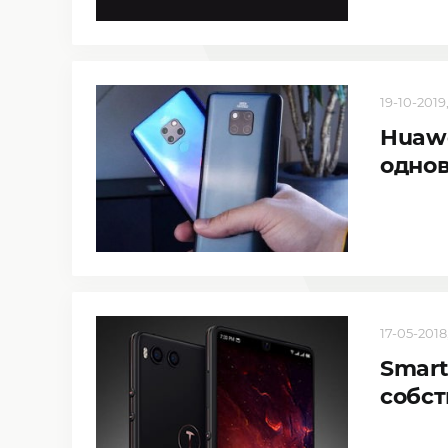
19-10-2019,
Huawe
однов
17-05-2018,
Smart
собст