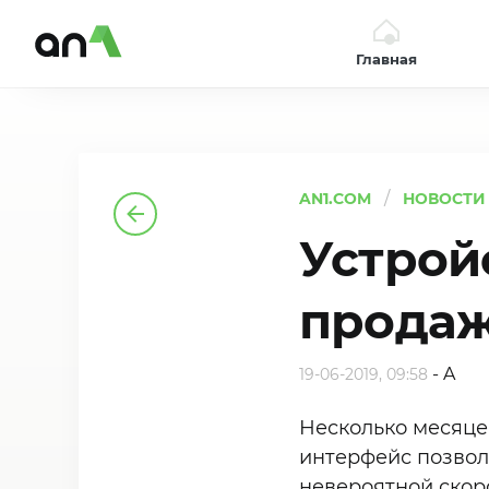
Главная
AN1
AN1.COM
НОВОСТИ
Устройс
продаж
-
A
19-06-2019, 09:58
Несколько месяце
интерфейс позвол
невероятной скоро