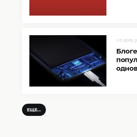
1-11-2019, 
Блог
попу
одно
ЕЩЕ...