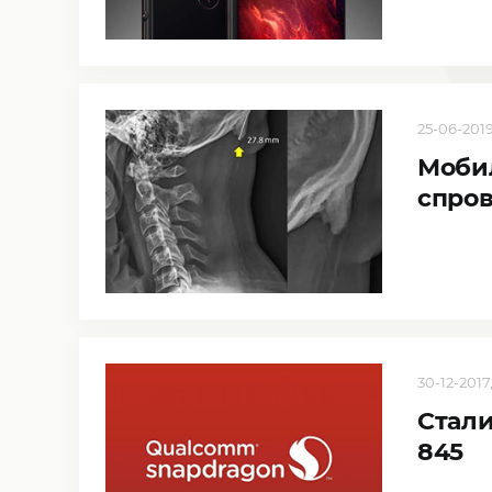
25-06-2019,
Мобил
спров
30-12-2017,
Стали
845