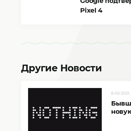
Google подтве
Pixel 4
Другие Новости
6-02-2021,
Бывши
нову