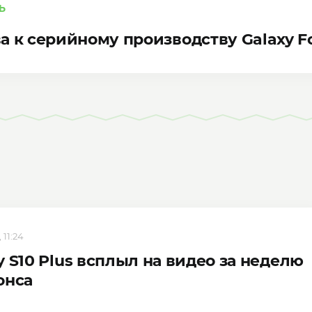
Ь
а к серийному производству Galaxy F
 11:24
y S10 Plus всплыл на видео за неделю
онса