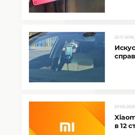
22-11-2018,
Искус
справ
27-05-2021,
Xiaom
в 12 