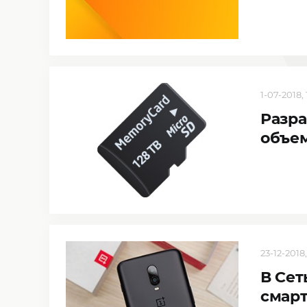
1-07-2018, 
Разра
объем
23-12-2018,
В Сет
смарт