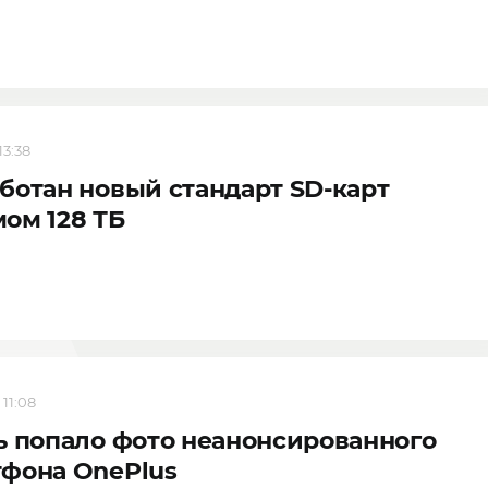
13:38
ботан новый стандарт SD-карт
ом 128 ТБ
 11:08
ь попало фото неанонсированного
фона OnePlus