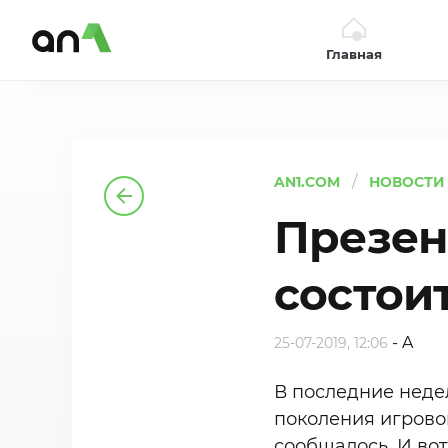
Главная
AN1
AN1.COM
НОВОСТИ
Презент
состои
-
A
25-07-2019, 12:06
В последние неде
поколения игрово
сообщалось. И вот