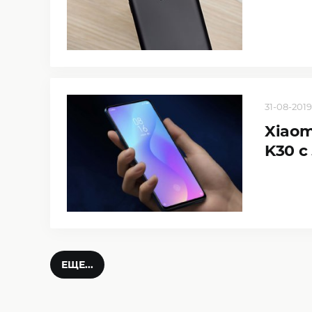
31-08-2019
Xiaom
K30 с
ЕЩЕ...