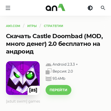
AN1
AN1.COM
ИГРЫ
СТРАТЕГИИ
Скачать Castle Doombad (MOD,
много денег) 2.0 бесплатно на
андроид
Android 2.3.3
+
Версия:
2.0
93.4Mb
ПЕРЕЙТИ
[adult swim] games