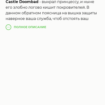
Castle Doombad
- выкрал принцессу, и ныне
его злобно логово кишит покровителей. В
данном обратном поясница на вышка защиты
наверное ваша служба, чтоб отстоять ваш
терем торф из героев, пытающихся избавить
ПОЛНОЕ
ОПИСАНИЕ
состояние. Просмотр собственный домен от
бокового обзора точки зрения, расположение
ловушек и открыть приспешников на ваших
невольных противников для охраны цитадели.
Чрез 3 головы и 45 значений вы будете
обмануть злодеев, которые пробуют вторчься
в ваш замок со всех сторон-лестниц,
дозволяющих им ввод на высших этажах,
подземных сверл, чтоб приступить на
подземелья этажах теснее к красна девушка
Castle Doombad
. Нате принцессу
благоприятно в ваших лап и выслать данные
герои рыдает к мамочке.