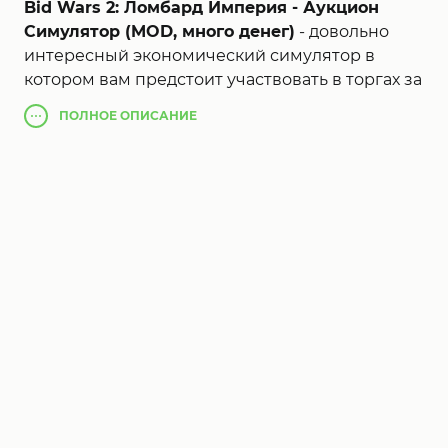
Bid Wars 2: Ломбард Империя - Аукцион
Симулятор (MOD, много денег)
- довольно
интересный экономический симулятор в
котором вам предстоит участвовать в торгах за
ячейки хранения вещей, но при этом стоит
ПОЛНОЕ
ОПИСАНИЕ
помнить что вы не знаете что находиться в
хранилище и лишь по окончанию процесса вы
сможете заглянуть в ячейку. И после этого у
вас будет возможность продать все что вы
приобрели. Конечно же важно не прогадать с
ценой. В дополнении можно отметить
приятную рисованную графику и
проработанные детализированные предметы.