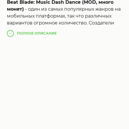
Beat Blade: Music Dash Dance (MOD, много
монет)
- один из самых популярных жанров на
мобильных платформах, так что различных
вариантов огромное количество. Создатели
игры под названием Beat Blade решили
ПОЛНОЕ
ОПИСАНИЕ
объединить в одном проекте два направления,
бесконечный экшен раннер и музыкальную
ритм аркаду. В целом механика предельно
проста бегите по заготовленной трассе при
этом избегая препятствий, уничтожая кубики
и собирая призы, при этом оригинальный
неоновый стиль и забойный саундтрек
придадут геймплею необычности. Кроме этого
возможность соревноваться с игроками со
всего мира привлечет внимание фанатов
онлайн забегов.