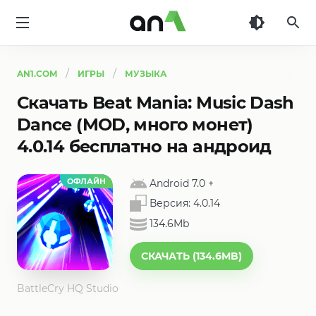
AN1
AN1.COM
ИГРЫ
МУЗЫКА
Скачать Beat Mania: Music Dash
Dance (MOD, много монет)
4.0.14 бесплатно на андроид
ОФЛАЙН
Android 7.0
+
Версия:
4.0.14
134.6Mb
СКАЧАТЬ (134.6MB)
BattleCry HQ Studio