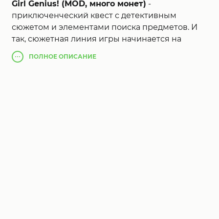
Girl Genius! (MOD, много монет)
-
приключенческий квест с детективным
сюжетом и элементами поиска предметов. И
так, сюжетная линия игры начинается на
свадьбе, где вам нужно узнать, изменяет ли
ПОЛНОЕ
ОПИСАНИЕ
ваш партнер вам. Вам конечно же ничего не
остается как выяснить это. Замысловатый и
закрученный сюжет, много уровней и
интересные головоломки и десятки
персонажей, захватывающий геймплей и
красочные детализированные локации
приглянуться всем поклонникам жанра. Кроме
этого по мере прохождения вы будете
получать уникальные карточки и призы.