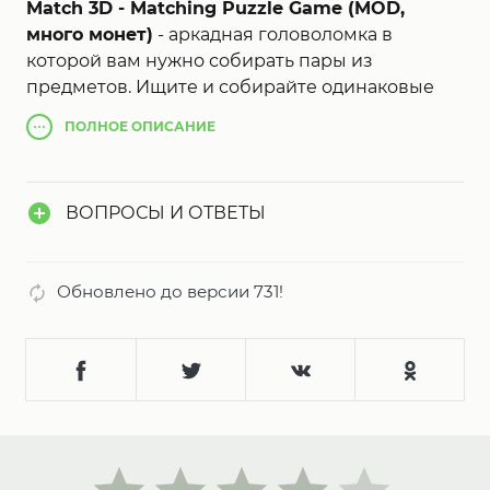
Match 3D - Matching Puzzle Game (MOD,
много монет)
- аркадная головоломка в
которой вам нужно собирать пары из
предметов. Ищите и собирайте одинаковые
предметы в специальное поле, когда вы
ПОЛНОЕ
ОПИСАНИЕ
соберёте все предметы, уровень будет
пройден. Стоит отметить что данная игра
несколько отличается от многочисленных
ВОПРОСЫ И ОТВЕТЫ
аналогов, замысловатые уровни,
всевозможные конструкции и различные
задания заметно разнообразят геймплей.
Обновлено до версии 731!
Красочная графика и яркая анимация как
нельзя лучше передает общую атмосферу и
сюжетное наполнение.