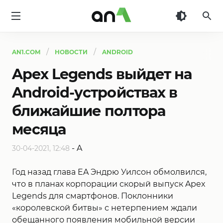
AN1
AN1.COM
НОВОСТИ
ANDROID
Apex Legends выйдет на
Android-устройствах в
ближайшие полтора
месяца
-
A
30-04-2021, 12:48
Год назад глава EA Эндрю Уилсон обмолвился,
что в планах корпорации скорый выпуск Apex
Legends для смартфонов. Поклонники
«королевской битвы» с нетерпением ждали
обещанного появления мобильной версии