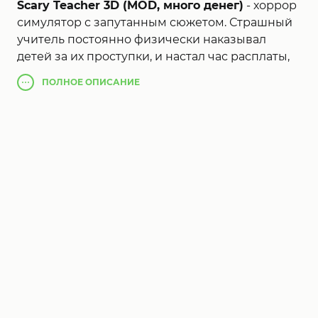
Scary Teacher 3D (MOD, много денег)
- хоррор
симулятор с запутанным сюжетом. Страшный
учитель постоянно физически наказывал
детей за их проступки, и настал час расплаты,
учитель переехал в большой дом по соседству.
ПОЛНОЕ
ОПИСАНИЕ
Теперь вам нужно узнать что скрывает мисс Т,
для этого проникните в дом который состоит
из 15 разных комнат и расследуйте
преступления учителя. Выполняйте
последовательно задания чтобы узнать
больше истории, но будьте осторожны, вас
может поймать мисс Т и вы провалите миссию.