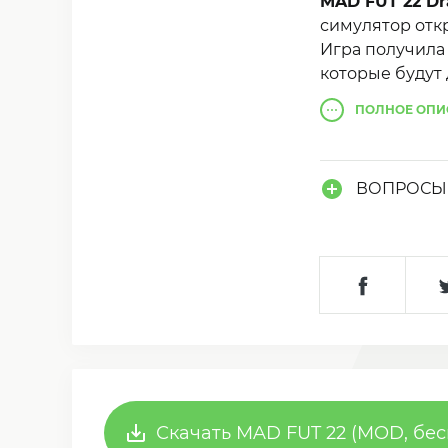
MAD FUT 22 Dr
симулятор отк
Игра получила
которые будут
содержат карт
ПОЛНОЕ
ОПИ
команду. Онлай
нужно заменит
ВОПРОСЫ 
Скачать MAD FUT 22 (MOD, бесп