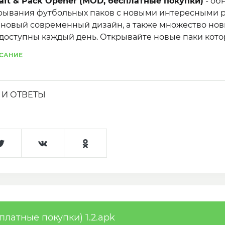
aft & Pack Opener (MOD, бесплатные покупки)
- об
рывания футбольных паков с новыми интересными 
 новый современный дизайн, а также множество но
 доступны каждый день. Открывайте новые паки кот
очки реальных футбольных звёзд и собирайте саму
САНИЕ
н битвы против реальных игроков смогут показать, 
ь или добавить.
И ОТВЕТЫ
латные покупки) 1.2.apk