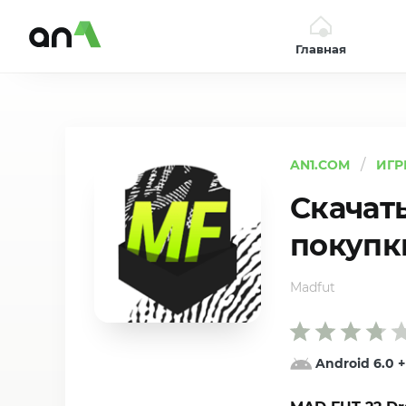
Главная
AN1
AN1.COM
ИГР
Скачат
покупки
Madfut
Android 6.0
+