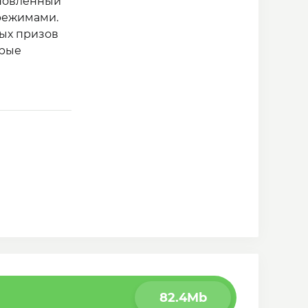
новленный
режимами.
вых призов
орые
ю мощную
какие карты
82.4Mb