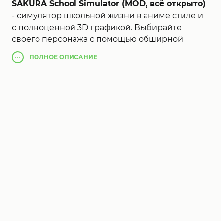
SAKURA School Simulator (MOD, всё открыто)
- симулятор школьной жизни в аниме стиле и
с полноценной 3D графикой. Выбирайте
своего персонажа с помощью обширной
системы кастомизации и начинайте жизнь
ПОЛНОЕ
ОПИСАНИЕ
ученика обучаясь в школе, на которую
регулярно нападают великаны и монстры. В
игре вас ждёт полная свобода перемещения и
телепортации, вы можете вести себя как
примерный ученик и посещать учебное
заведение, или же используя реактивный
ранец устраивать переполох в городе.