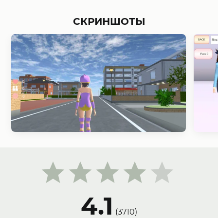
СКРИНШОТЫ
4.1
(
3710
)