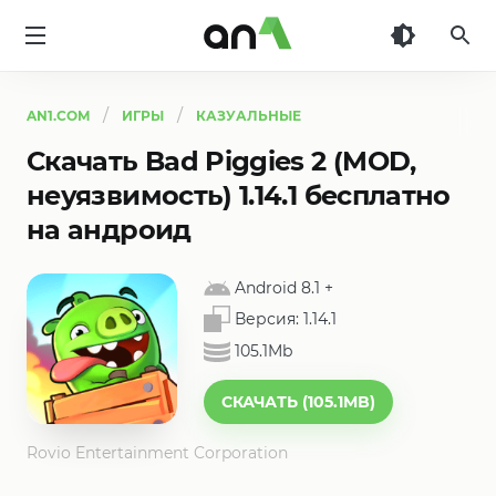
AN1
AN1.COM
ИГРЫ
КАЗУАЛЬНЫЕ
Скачать Bad Piggies 2 (MOD,
неуязвимость) 1.14.1 бесплатно
на андроид
Android 8.1
+
Версия:
1.14.1
105.1Mb
СКАЧАТЬ (105.1MB)
Rovio Entertainment Corporation