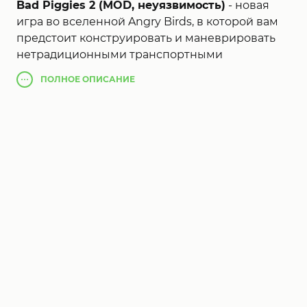
Bad Piggies 2 (MOD, неуязвимость)
- новая
игра во вселенной Angry Birds, в которой вам
предстоит конструировать и маневрировать
нетрадиционными транспортными
средствами, чтобы провести своего главного
ПОЛНОЕ
ОПИСАНИЕ
героя-свинью через сложные участки к
желанному финишу. Но дело не только в том,
чтобы добраться до финиша, а в том, чтобы
сделать это стильно, на высокой скорости и,
конечно же, с изрядной долей восхитительных
казусов! Каждый уровень представляет собой
уникальную головоломку, в которой вы
открываете и собираете самые
разнообразные компоненты, чтобы построить
свою идеальную конструкцию. В вашем
распоряжении будут моторизованные колеса,
бутылки с газировкой под давлением,
взрывоопасные ящики с тротилом и многое
другое.