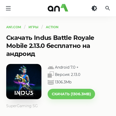
AN1
AN1.COM
ИГРЫ
ACTION
Скачать Indus Battle Royale
Mobile 2.13.0 бесплатно на
андроид
Android 7.0
+
Версия:
2.13.0
1306.3Mb
СКАЧАТЬ (1306.3MB)
SuperGaming SG