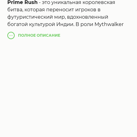
Prime Rush
- это уникальная королевская
битва, которая переносит игроков в
футуристический мир, вдохновленный
богатой культурой Индии. В роли Mythwalker
вам предстоит сражаться за ценный ресурс
ПОЛНОЕ
ОПИСАНИЕ
под названием Cosmium на таинственной
планете Indus, открытой международным
союзом COVEN. Это не просто игра это
насыщенное приключение, полное сражений,
захватывающей истории и необычного
окружения, которое переносит индуистские
традиции в мир высоких технологий. Игрокам
доступны различные аватары, такие как Big-Gaj
и Sir-Taj, каждый из которых обладает
уникальными эмоциями и возможностями,
подчеркивая индивидуальность каждого
бойца на поле боя. Особенностью игры
является ценность Cosmium, редкого ресурса,
который меняет правила боя. Найдя Cosmium,