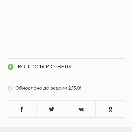
игрок мгновенно побеждает, что добавляет
новый элемент стратегии и динамики. В игре
также работает система Grudge, позволяющая
следить за обидчиками и сражаться с ними в
новых матчах, создавая долгую и
увлекательную историю противостояний.
ВОПРОСЫ И ОТВЕТЫ
Обновлено до версии 2.13.0!