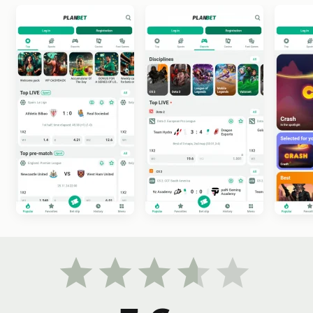
управление позволяет быстро найти нужное
событие или игру, а пуш-уведомления помогут
не пропустить выгодные изменения
коэффициентов и важные события. Раздел
казино представлен десятками популярных
игр в реальном времени - от слотов и рулетки
до блэкджека и других карточных
развлечений, создающих атмосферу
настоящего игорного зала благодаря
качественной визуализации и живому
взаимодействию. В нижней панели
предусмотрен доступ к провайдерам ставок и
партнёрским казино, что позволяет получить
всю необходимую информацию по платформе.
Скачав Planbet для Android, вы получите
простой в использовании инструмент для
развлечений и потенциального заработка, в
котором сочетаются надёжность,
функциональность и разнообразие игровых