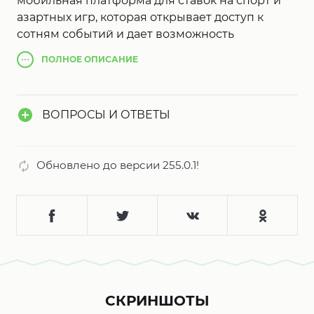
мобильная платформа для ставок на спорт и
азартных игр, которая открывает доступ к
сотням событий и дает возможность
насладиться игрой в любое время и в любом
ПОЛНОЕ
ОПИСАНИЕ
месте. Приложение предоставляет широкий
выбор спортивных дисциплин, от футбола и
баскетбола до нишевых видов спорта, таких
ВОПРОСЫ И ОТВЕТЫ
как крикет и гребля. Вы можете делать ставки
как до начала матча, так и в режиме реального
времени, отслеживая изменяющиеся
Обновлено до версии 255.0.1!
коэффициенты и используя их в свою пользу.
Вы можете комбинировать ставки, чтобы
увеличить потенциальные выигрыши, и
наслаждаться трансляциями матчей прямо в
приложении. Для любителей киберспорта
предусмотрены ставки на самые популярные
дисциплины.
Планбет апк
отличается
удобным интерфейсом, который упрощает
СКРИНШОТЫ
процесс ставок и игр. Интуитивное