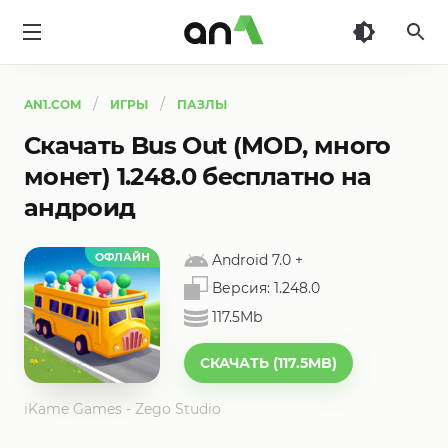
AN1
AN1.COM
ИГРЫ
ПАЗЛЫ
Скачать Bus Out (MOD, много
монет) 1.248.0 бесплатно на
андроид
ОФЛАЙН
Android 7.0
+
Версия:
1.248.0
117.5Mb
СКАЧАТЬ (117.5MB)
iKame Games - Zego Studio