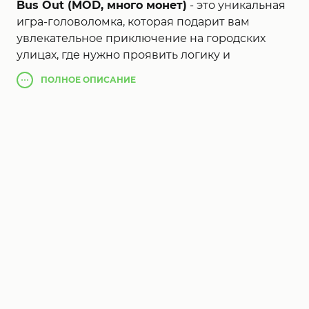
Bus Out (MOD, много монет)
- это уникальная
игра-головоломка, которая подарит вам
увлекательное приключение на городских
улицах, где нужно проявить логику и
нестандартное мышление. Вам предстоит
ПОЛНОЕ
ОПИСАНИЕ
помочь автобусам выбраться из сложных
дорожных пробок, избегая хаоса и планируя
каждый ход, чтобы пассажиры добрались до
пунктов назначения. На каждом уровне перед
вами будут новые задачи, требующие не
только точности, но и скорости принятия
решений. Начните с простых маршрутов,
учитесь управлять ограниченным
пространством и постепенно преодолевайте
сложные сценарии. Расставляйте автобусы так,
чтобы они смогли покинуть парковку без
столкновений и путаницы. Пассажиры ждут, а
ваш успех будет зависеть от точности и
умений правильно спланировать маршрут.