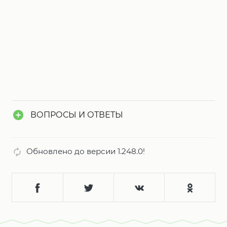
Каждый уровень предлагает уникальные
задачи, будь то организация движения,
разруливание сложных заторов или поиск
нестандартных решений. Яркая графика и
плавная анимация погружают в процесс,
создавая захватывающую атмосферу.
ВОПРОСЫ И ОТВЕТЫ
Обновлено до версии 1.248.0!