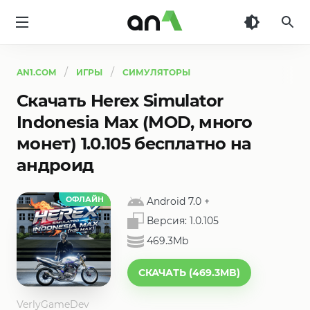
AN1
AN1.COM
ИГРЫ
СИМУЛЯТОРЫ
Скачать Herex Simulator
Indonesia Max (MOD, много
монет) 1.0.105 бесплатно на
андроид
ОФЛАЙН
Android 7.0
+
Версия:
1.0.105
469.3Mb
СКАЧАТЬ (469.3MB)
VerlyGameDev