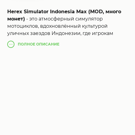
Herex Simulator Indonesia Max (MOD, много
монет)
- это атмосферный симулятор
мотоциклов, вдохновлённый культурой
уличных заездов Индонезии, где игрокам
предстоит собрать собственный байк,
ПОЛНОЕ
ОПИСАНИЕ
настроить его до мельчайших деталей и
покорять оживлённые городские улицы в
поисках скорости, адреналина и признания
среди лучших гонщиков. Вас ждёт огромный
открытый мир с узнаваемыми
достопримечательностями, широкими
проспектами, узкими переулками и живым
окружением, которое создаёт ощущение
настоящего путешествия по современным
индонезийским городам. В режиме свободной
езды можно исследовать карту в собственном
темпе, испытывать новые модификации,
совершенствовать навыки управления и