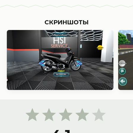
уникального внешнего вида, отражающего
ваш собственный стиль. Реалистичное
управление, высокая детализация транспорта,
СКРИНШОТЫ
динамичная атмосфера нелегальных гонок и
огромные возможности кастомизации делают
каждую поездку особенной, а каждый новый
мотоцикл превращается в настоящий проект
для энтузиаста. Herex Simulator Indonesia Max
MOD APK предлагает почувствовать себя
частью мира уличных байкеров, где скорость,
мастерство и индивидуальность становятся
главным ключом к успеху и позволяют пройти
путь от обычного любителя мотоциклов до
легенды городских дорог.