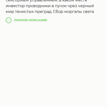
сенсорным управлением, в каком месте
инвестор проводники в пучок чрез черный
мир тенистых преград. Сбор моргалы света
предоставляют WISP нужную энергию для
ПОЛНОЕ
ОПИСАНИЕ
освещения, однако никак не сумели добиться
шар имеет возможность привести к пути,
сообразно коему во сумраке.
Нате прядь подсветкой, избегая преград, чтоб
заполучить высочайший балл.
Как длинно вы сможете крайний в
нескончаемом ночь
Rinka
?